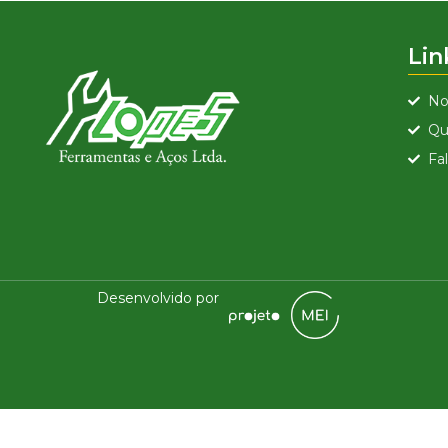
Lin
No
Qu
Fa
Desenvolvido por